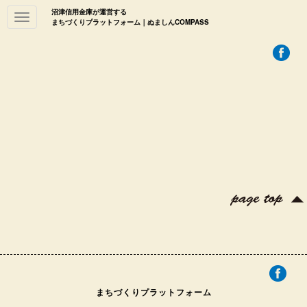
沼津信用金庫が運営する
Toggle
まちづくりプラットフォーム｜ぬましんCOMPASS
navigation
まちづくりプラットフォーム