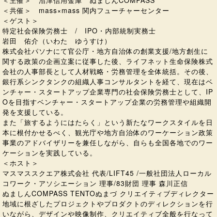
＜共催＞ mass×mass 関内フューチャーセンター
＜ゲスト＞
特定社会保険労務士 / IPO・内部統制実務士
岩田 佑介（いわた ゆうすけ）
株式会社パソナにて官公庁・地方自治体の創業支援/地方創生に
関する政策の企画立案に従事した後、ライフネット生命保険株式
会社の人事部長として人材戦略・労務管理を全体統括。その後、
銀行系シンクタンクの組織人事コンサルタントを経て、現在はベ
ンチャー・スタートアップ企業専門の社会保険労務士として、IP
Oを目指すベンチャー・スタートアップ企業の労務管理や組織開
発を支援している。
また「旅するようにはたらく」という新たなワークスタイルを日
本に根付かせるべく、観光庁や地方自治体のワーケーション政策
事業のアドバイザリーを兼任しながら、自らも全国各地でのワー
ケーションを実践している。
＜ホスト＞
マスマススクエア株式会社 代表/LIFT45 /一般社団法人ローカル
コワーク・アソシエーション 理事/83財団 理事 森川正信
ぬましんCOMPASS TENTOぬまづ クリエイティブディレクター
地域に根ざしたプロジェクトやプロダクトのディレクションを行
いながら、デザインや映像制作、クリエイティブ全般を行なって