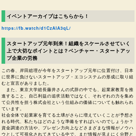
イベントアーカイブはこちらから！
https://fb.watch/d1CzAlA3qL/
スタートアップ元年到来！組織をスケールさせていく
上で大切なポイントとは？ベンチャー・スタートアッ
プ企業の労務
この春、岸田総理が今年をスタートアップ元年に位置付け、日本
に世界に負けないスタートアップ・エコシステムの形成に取り組
むと宣言がありました。
また、東京大学総長藤井さんの式辞の中でも、起業家教育を推
進すること、自己利益の追求活動ではなく、それぞれの力を集め
て公共性を担う株式会社という仕組みの価値についても触れられ
ています。
社会全体で起業家を育てる土壌がさらに増えていくことが予想さ
れる時代、私たちはどのような準備をすればいいのでしょうか？
資金調達の方法や、プレゼン力向上などさまざまな情報がノウハ
ウとして可視化されてきている中で、まだ情報が見えにく分野と