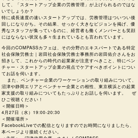
して、「スタートアップ企業の労務管理」が上げられるのではな
いでしょうか？
特に成長速度の速いスタートアップでは、労務管理はついつい後
回しになりがち。その結果、せっかく大きなビジョンを掲げ、優
秀なスタッフが集っているのに、経営者も働くメンバーとも笑顔
にはならない状況も多々生まれているとも言われています。
今回のCOMPASSカフェは、その分野のエキスパートである特定
社会保険労務士｜岩田社会保険労務士事務所の岩田佑介さんをお
招きして、これからの時代の起業家が注意すべきこと、特にベン
チャー・スタートアップ企業の視点でケアすべきポイントについ
てお話を伺います。
また、ベンチャー企業のワーケーションの取り組みについて、
沼津や静岡エリアとベンチャー企業との相性、東京横浜との起業
家支援の取り組みについてもたっぷりとお話しを伺います。 ぜ
ひご視聴ください！
＜開催日時＞
4月27日（水）19:00-20:30
＜開催場所＞
FacebookLiveでの配信となりますのでお時間になりましたら、
本ページより接続ください。
＜主催＞ 沼津信用金庫 ぬましんCOMPASS