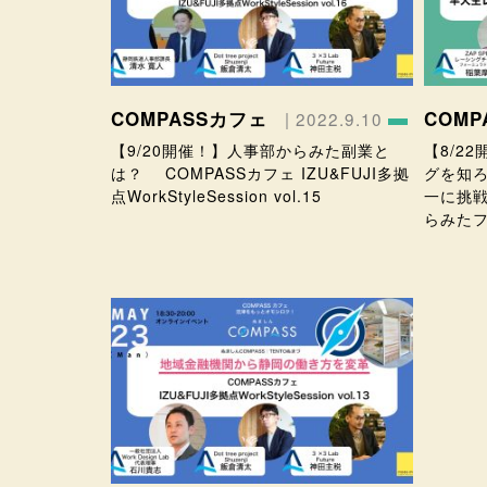
COMPASSカフェ
COM
| 2022.9.10
【9/20開催！】人事部からみた副業と
【8/2
は？ COMPASSカフェ IZU&FUJI多拠
グを知
点WorkStyleSession vol.15
一に挑
らみた