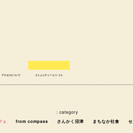
アクセスについて
コミュニティー⋅ヒト⋅コト
：category
フェ
from compass
さんかく沼津
まちなか社食
セ