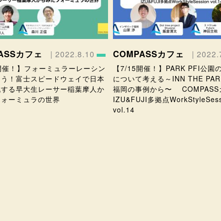
PASSカフェ
COMPASSカフェ
| 2022.8.10
| 2022.
2開催！】フォーミュラーレーシン
【7/15開催！】PARK PFI公
ろう！富士スピードウェイで日本
について考える～INN THE PA
戦する早大生レーサー稲葉摩人か
福岡の事例から〜 COMPASS
フォーミュラの世界
IZU&FUJI多拠点WorkStyleSess
vol.14