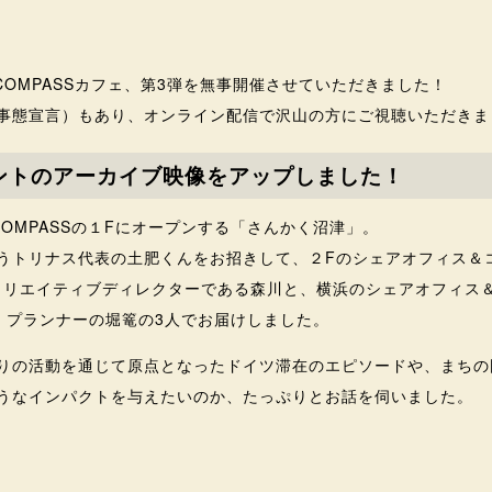
COMPASSカフェ、第3弾を無事開催させていただきました！
事態宣言）もあり、オンライン配信で沢山の方にご視聴いただきま
ントのアーカイブ映像をアップしました！
OMPASSの１Fにオープンする「さんかく沼津」。
うトリナス代表の土肥くんをお招きして、２Fのシェアオフィス＆
のクリエイティブディレクターである森川と、横浜のシェアオフィス
から、プランナーの堀篭の3人でお届けしました。
りの活動を通じて原点となったドイツ滞在のエピソードや、まちの
うなインパクトを与えたいのか、たっぷりとお話を伺いました。