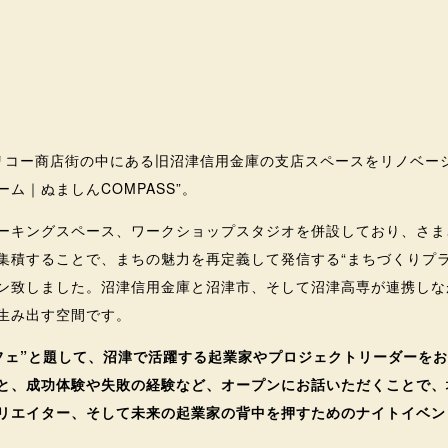
フェ Vol.3 みんなでつくる図書館の魅力を探る！
リコー商店街の中にある旧沼津信用金庫の支店スペースをリノベー
ム｜ぬましんCOMPASS”。
ーキングスペース、ワークショップスタジオを併設しており、さま
集積することで、まちの魅力を再定義して発信する“まちづくりプラ
ン致しました。沼津信用金庫と沼津市、そして沼津高専が連携しな
生み出す空間です。
Sカフェ”と題して、沼津で活躍する起業家やプロジェクトリーダーを
と、成功体験や失敗の経験など、オープンにお話いただくことで、
リエイター、そして未来の起業家の背中を押すためのナイトイベン