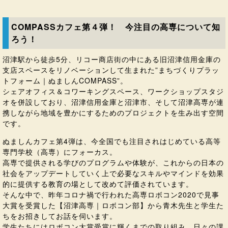
COMPASSカフェ第４弾！ 今注目の高専について知
ろう！
沼津駅から徒歩5分、リコー商店街の中にある旧沼津信用金庫の
支店スペースをリノベーションして生まれた”まちづくりプラッ
トフォーム｜ぬましんCOMPASS”。
シェアオフィス＆コワーキングスペース、ワークショップスタジ
オを併設しており、沼津信用金庫と沼津市、そして沼津高専が連
携しながら地域を豊かにするためのプロジェクトを生み出す空間
です。
ぬましんカフェ第4弾は、今全国でも注目されはじめている高等
専門学校（高専）にフォーカス。
高専で提供される学びのプログラムや体験が、これからの日本の
社会をアップデートしていく上で必要なスキルやマインドを効果
的に提供する教育の場として改めて評価されています。
そんな中で、昨年コロナ禍で行われた高専ロボコン2020で見事
大賞を受賞した【沼津高専｜ロボコン部】から青木先生と学生た
ちをお招きしてお話を伺います。
学生たちにはロボコン大賞受賞に輝くまでの取り組み、日々の課