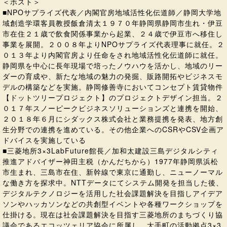
＜ホスト＞
■NPOサプライズ代表／内閣官房地域活性化伝道師／静岡大学地
域創造学環客員教授飯倉清太１９７０年静岡県静岡市生れ・伊豆
市在住２１歳で飲食関係事業から起業、２４歳で伊豆市へ移住し
事業を展開。２００８年よりNPOサプライズ代表理事に就任。２
０１３年より内閣官房より任命をされ地域活性化伝道師に就任。
静岡県を中心に長年現場で培ったノウハウを活かし、地域のリー
ダーの育成や、新たな地域の魅力の発掘、販路開拓やビジネスモ
デルの構築などを実施。静岡修善寺においてコンセプト賃貸物件
【ドットツリープロジェクト】のプロジェクトデザイン担当。２
０１７年スノーピークビジネスソリューションズと連携を開始、
２０１８年６月にシダックス株式会社と業務提携を発表、地方創
生分野での連携を進めている。その他企業へのCSRやCSV企画ア
ドバイスを実施している
■三菱地所3×3LabFuture館長／加和太建設三島デジタルシティ
推進アドバイザー神田主税（かんだちから）1977年静岡県浜松
市生まれ、三島市在住、新幹線で東京に通勤し、ニューノーマル
な働き方を探求中。NTTデータにてシステム開発を担当した後、
デジタルテクノロジーを活用した社会課題解決を目指しアイデア
ソンやハッカソンなどの共創型イベントや各種ワークショップを
仕掛ける。現在は社会課題解決を目指す三菱地所のまちづくり協
議会であるエコッツェリア協会に所属し、大手町の活動拠点3×3