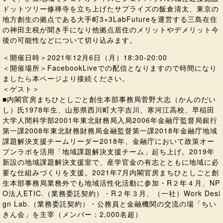
ドットツリー修禅寺を立ち上げたサプライズの飯倉清太、東京の
地方創生の拠点である大手町3×3LabFutureを運営する三島在住
の神田主税が聞き手になり他拠点居住のメリットやデメリット今
後の可能性などについて切り込みます。
＜開催日時＞2021年12月6日（月）18:30-20:00
＜開催場所＞FacebookLiveでの配信となりますので時間になり
ましたら本ページより接続ください。
＜ゲスト＞
■内閣官房まちひとしごと創生本部事務局菅野大志（かんのだい
し）氏1978年生、山形県西川町大字吉川、寒河江高校、早稲田
大学人間科学部2001年東北財務局入局2006年金融庁監督局銀行
第一課2008年東北財務財務局金融監督第一課2018年金融庁地域
課題解決支援チームリーダー2018年、金融庁において政策オー
プンラボを活用「地域課題解決支援チーム」起ち上げ。2019年
新設の地域課題解決支援室で、産学官金の有志とともに地域に必
要な仕組みづくりを支援。2021年7月内閣官房まちひとしごと創
生本部事務局業務外でも地域活性化活動に参加・R２年４月、NP
O法人ETIC.（業務委託契約）・R２年３月、（一社）Work Desi
gn Lab.（業務委託契約）・公務員と金融機関の交流の場「ちい
きん会」を主宰（メンバー：2,000名超）