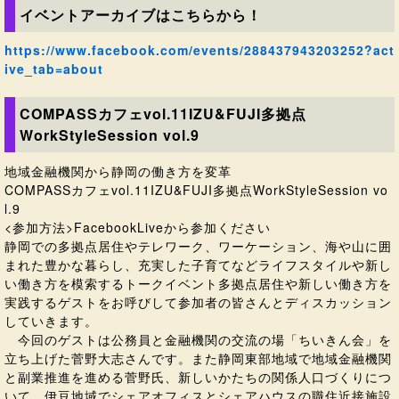
イベントアーカイブはこちらから！
https://www.facebook.com/events/288437943203252?act
ive_tab=about
COMPASSカフェvol.11IZU&FUJI多拠点
WorkStyleSession vol.9
地域金融機関から静岡の働き方を変革
COMPASSカフェvol.11IZU&FUJI多拠点WorkStyleSession vo
l.9
<参加方法>FacebookLiveから参加ください
静岡での多拠点居住やテレワーク、ワーケーション、海や山に囲
まれた豊かな暮らし、充実した子育てなどライフスタイルや新し
い働き方を模索するトークイベント多拠点居住や新しい働き方を
実践するゲストをお呼びして参加者の皆さんとディスカッション
していきます。
今回のゲストは公務員と金融機関の交流の場「ちいきん会」を
立ち上げた菅野大志さんです。また静岡東部地域で地域金融機関
と副業推進を進める菅野氏、新しいかたちの関係人口づくりにつ
いて、伊豆地域でシェアオフィスとシェアハウスの職住近接施設