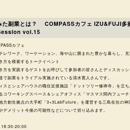
た副業とは？ COMPASSカフェ IZU&FUJI多
ession vol.15
PASSカフェ
テレワーク、ワーケーション、海や山に囲まれた豊かな暮らし、充
き方を模索するトークイベント
き方を実践するゲストをお呼びして参加者の皆さんとディスカッシ
道で副業をトライアル実施されている清水寛人さんです。
ィスとシェアハウスの職住近接施設「ドットツリー修禅寺」を立ち
るコワーキングスペース＆シェアオフィス「マスマス関内フューチ
方創生拠点の大手町「3×3LabFuture」を運営する三島在住の
やデメリット今後の可能性などについて切り込みます。
8:30-20:00