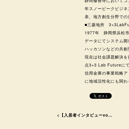
静岡修善寺においてコ
年スノーピークビジネ
表、地方創生分野での
■三菱地所 3×3La
1977年 静岡県浜
データにてシステム開
ハッカソンなどの共創
現在は社会課題解決を
点3×3 Lab Fu
信用金庫の事業戦略ア
に地域活性化にも関わ
<
【入居者インタビューvo…