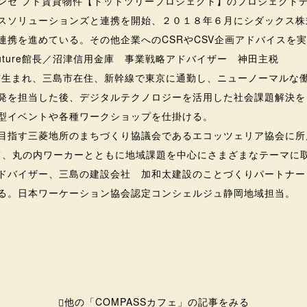
ンセ プト賃貸物件【ドットツリープロジェクト】のプロジェクト
スソリューションズと連携を開始、２０１８年６月にシダックス株
連携を進めている。その他企業へのCSRやCSV企画アドバイスを
bFuture館長／沼津信用金庫 事業戦略アドバイザー 神田主税
松市生まれ、三島市在住、新幹線で東京に通勤し、ニューノーマルな働
発を担当した後、デジタルテクノロジーを活用した社会課題解決を
型イベントや各種ワークショップを仕掛ける。
目指す三菱地所のまちづくり協議会であるエコッツェリア協会に所
tureにて、丸の内ワーカーとともに地域課題を中心にさまざまなテーマ
ドバイザー、三島の建設会社 加和太建設のことづくりパートナー
る。日本ワーケーション協会認定コンシェルジュ静岡地域担当。
他の「COMPASSカフェ」の記事をみる