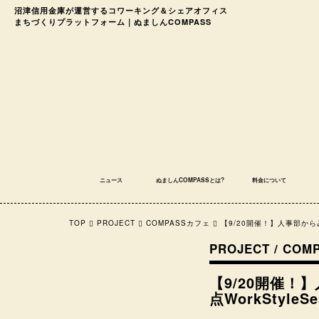
沼津信用金庫が運営する
コワーキング＆シェアオフィス
まちづくりプラットフォーム｜ぬましんCOMPASS
ニュース
ぬましんCOMPASSとは?
料金について
TOP
PROJECT
COMPASSカフェ
【9/20開催！】人事部からみた副
PROJECT / CO
【9/20開催！】
点WorkStyleSes