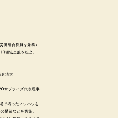
（労働組合役員を兼務）
HR領域全般を担当。
飯倉清太
POサプライズ代表理事
場で培ったノウハウを
ルの構築などを実施。