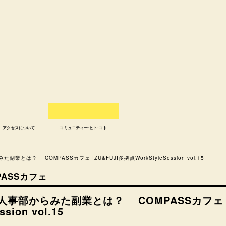
アクセスについて
コミュニティー⋅ヒト⋅コト
業とは？ COMPASSカフェ IZU&FUJI多拠点WorkStyleSession vol.15
MPASSカフェ
人事部からみた副業とは？ COMPASSカフェ IZ
sion vol.15