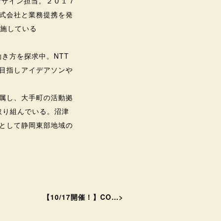
デザイン担当。２０１７
式会社と業務提携を発
実施している
き方を探求中。NTT
目指しアイデアソンや
属し、大手町の活動拠
に取り組んでいる。沼津
として静岡東部地域の
【10/17開催！】CO…
>