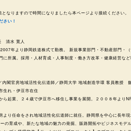
eでの配信となりますので時間になりましたら本ページより接続ください。
ださい！
長 清水 寛人
 2007年より静岡鉄道株式て勤務。 新規事業部門・不動産部門・
門に所属。採用・人材育成・人事制度・働き方改革・健康経営など
表／内閣官房地域活性化伝道師／静岡大学 地域創造学環 客員教授 
岡市生れ・伊豆市在住
から起業、２４歳で伊豆市へ移住し事業を展開。２００８年よりN
房より任命をされ地域活性化伝道師に就任。静岡県を中心に長年現
ダーの育成や、新たな地域の魅力の発掘、販路開拓やビジネスモデ