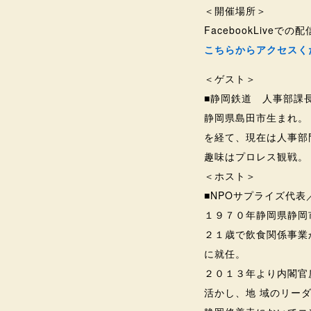
＜開催場所＞
FacebookLiv
こちらからアクセスく
＜ゲスト＞
■静岡鉄道 人事部課
静岡県島田市生まれ。
を経て、現在は人事部
趣味はプロレス観戦。
＜ホスト＞
■NPOサプライズ代
１９７０年静岡県静
２１歳で飲食関係事業
に就任。
２０１３年より内閣官
活かし、地 域のリー