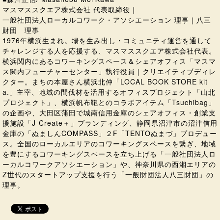
マスマススクエア株式会社 代表取締役｜
一般社団法人ローカルコワーク・アソシエーション 理事｜八三
財団 理事
1976年横浜生まれ。場を生み出し・コミュニティ運営を通して
チャレンジする人を応援する、マスマススクエア株式会社代表。
横浜関内にあるコワーキングスペース＆シェアオフィス「マスマ
ス関内フューチャーセンター」執行役員｜クリエイティブディレ
クター。まちの本屋さん横浜北仲「LOCAL BOOK STORE kit
a.」主宰、地域の間伐材を活用するオフィスプロジェクト「山北
プロジェクト」、横浜帆布鞄とのコラボアイテム「Tsuchibag」
の企画や、大田区蒲田で城南信用金庫のシェアオフィス・創業支
援施設「J-Create＋」ブランディング、静岡県沼津市の沼津信用
金庫の「ぬましんCOMPASS」２F「TENTOぬまづ」プロデュー
ス。全国のローカルエリアのコワーキングスペースを繋ぎ、地域
を豊にするコワーキングスペースを立ち上げる「一般社団法人ロ
ーカルコワークアソシエーション」や、神奈川県の西湘エリアの
Z世代のスタートアップ支援を行う「一般財団法人八三財団」の
理事。