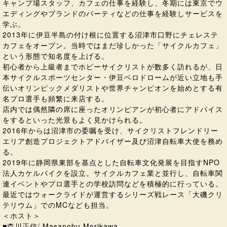
キャンプ場スタッフ、カフェの仕事を経験し、冬期には東京でウ
エディングやブランドのパーティなどの仕事を経験しサービスを
学ぶ。
2013年に伊豆半島の付け根に位置する沼津市口野にチェレステ
カフェをオープン。当時ではまだ珍しかった「サイクルカフェ」
という形態で知名度を上げる。
初心者から上級者までホビーサイクリストが数多く訪れるが、日
本サイクルスポーツセンター・伊豆ベロドロームが近い立地も手
伝いオリンピックメダリストや世界チャンピオンを始めとする有
名プロ選手も頻繁に来店する。
店内では偶然隣の席に座ったオリンピアンが初心者にアドバイス
をするといった光景もよく見かけられる。
2016年からは沼津市の委嘱を受け、サイクリストフレンドリー
エリア創造プロジェクトアドバイザー及び沼津自転車大使を務め
る。
2019年に静岡県東部を基点とした自転車文化発展を目指すNPO
法人カケルバイクを設立。サイクルカフェ業と並行し、自転車関
連イベントやプロ選手との学校訪問などを積極的に行っている。
最近ではウォークライドが運営するシリーズ戦レース「大磯クリ
テリウム」でのMCなども担当。
＜ホスト＞
■森川正信/ Masanobu Morikawa