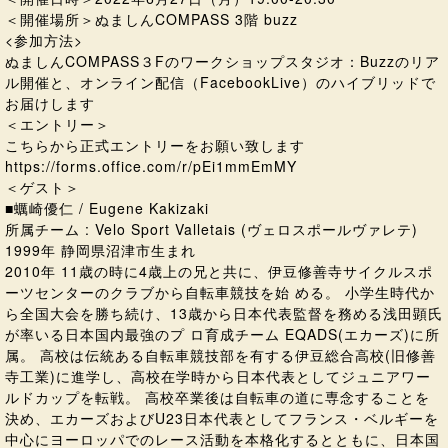
＜開催場所＞ぬましんCOMPASS 3階 buzz
<参加方法>
ぬましんCOMPASS３Fのワークショップスタジオ：Buzzのリア
ル開催と、オンライン配信（FacebookLive）のハイブリッドで
お届けします
＜エントリー＞
こちらから正式エントリーをお願い致します
https://forms.office.com/r/pEi1mmEmMY
＜ゲスト＞
■蠣崎優仁 / Eugene Kakizaki
所属チーム : Velo Sport Valletais (ヴェロスポールヴァレテ)
1999年 静岡県沼津市生まれ
2010年 11歳の時に4歳上の兄と共に、伊豆修善寺サイクルスポ
ーツセンターのクラブから自転車競技を始 める。 小学生時代か
ら全国大会を勝ち続け、13歳から日本代表監督を務める浅田顕氏
が率いる日本国内最強のプ ロ育成チーム EQADS(エカーズ)に所
属。 高校は伝統ある自転車競技部を有する伊豆総合高校(旧修善
寺工業)に進学し、高校在学時から日本代表としてジュニアワー
ルドカップを転戦。 高校卒業後は自転車の道に専念することを
決め、エカーズおよびU23日本代表としてフランス・ベルギーを
中心にヨーロッパでのレース活動を本格化するとともに、日本国