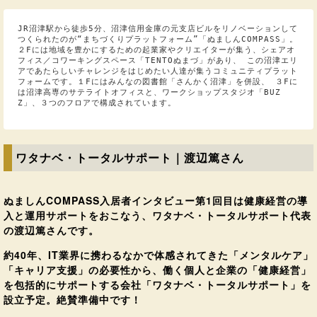
JR沼津駅から徒歩5分、沼津信用金庫の元支店ビルをリノベーションして
つくられたのが“まちづくりプラットフォーム”「ぬましんCOMPASS」。
２Fには地域を豊かにするための起業家やクリエイターが集う、シェアオ
フィス／コワーキングスペース「TENTOぬまづ」があり、 この沼津エリ
アであたらしいチャレンジをはじめたい人達が集うコミュニティプラット
フォームです。１Fにはみんなの図書館「さんかく沼津」を併設、 ３Fに
は沼津高専のサテライトオフィスと、ワークショップスタジオ「BUZ
Z」、３つのフロアで構成されています。
ワタナベ・トータルサポート｜渡辺篤さん
ぬましんCOMPASS入居者インタビュー第1回目は健康経営の導
入と運用サポートをおこなう、ワタナベ・トータルサポート代表
の渡辺篤さんです。
約40年、IT業界に携わるなかで体感されてきた「メンタルケア」
「キャリア支援」の必要性から、働く個人と企業の「健康経営」
を包括的にサポートする会社「ワタナベ・トータルサポート」を
設立予定。絶賛準備中です！